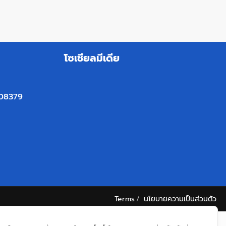
โซเชียลมีเดีย
4108379
Terms
นโยบายความเป็นส่วนตัว