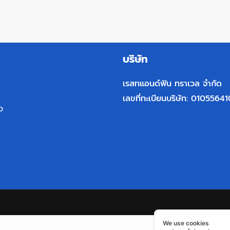
บริษัท
เรสทแอนด์ฟัน ทราเวล จํากัด
เลขที่ทะเบียนบริษัท: 010556
ว
We use cookies