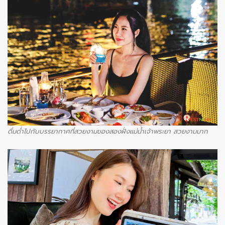
ดื่มด่ำไปกับบรรยากาศที่สวยงามของสองฝั่งแม่น้ำเจ้าพระยา สวยงามมาก