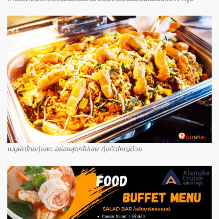
เมนูผัดไทยกุ้งสด อร่อยสุดๆไปเลย กุ้งตัวใหญ่ด้วย