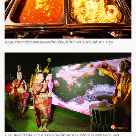
เมนูสปาเกตตีสุดอร่อยของล่องเรือแม่น้ำเจ้าพระยากับอลังกา ครูซ
การแสดงโชว์ศิลปวัฒนธรรมไทยที่สวยงามบนเรือดินเนอร์อลังกา ครูซ