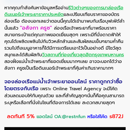
หากคุณกำลังค้นหาข้อมูลหรืออ่าน
รีวิวต่างๆของการมาล่องเรือ
ดินเนอร์เจ้าพระยาราคาประหยัด
และเปรียบเทียบราคาของบัตร
ล่องเรือ ต้องบอกเลยว่าตอนนี้คุณได้เข้ามาพบกับเรือบุฟเฟ่ต์ลำ
"อลังกา ครูซ"
นั้นแล้ว
ล่องเรือเจ้าพระยาที่มาพร้อมราคา
สบายกระเป๋าแต่คุณภาพยอดเยี่ยมสุดๆ เพราะมีที่นั่งดาดฟ้าให้
คุณได้เพลิดเพลินไปกับวิวหลักล้านและสัมผัสลมเย็นๆยามค่ำคืน
รวมไปถึงเมนูอาหารก็ได้มีการเตรียมเอาไว้เป็นอย่างดี มีโชว์สุด
สนุกและได้สัมผัสกับ
วิวสถานที่ท่องเที่ยวสุดฮิตกรุงเทพมหานคร
สองฝั่งแม่น้ำเจ้าพระยาที่ยอดเยี่ยมมากๆเลย อาจจะบอกได้ว่าอ
ลังกา ครูซเป็นเรือดินเนอร์เจ้าพระยาที่คุ้มค่าเกินราคามากๆ
จองล่องเรือแม่น้ำเจ้าพระยาออนไลน์ ราคาถูกกว่าซื้อ
โดยตรงกับเรือ
เพราะ Online Travel Agency จะมีโค้ด
ส่วนลดมอบให้กับคุณด้วย และที่สำคัญสุดๆนั่นก็คือคุณสามารถ
ระบุหรือเลือกที่นั่งในโซนที่ต้องการได้เลย สะดวกสบายสุดๆ
ลดทันที
5%
s872J
แอดไลน์ OA:@restnfun
หรือใส่โค้ด