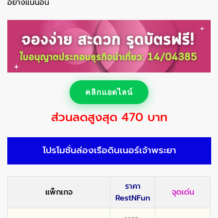
อย่างแน่นอน
คลิกแอดไลน์
ส่วนลดสูงสุด 470 บาท
โปรโมชั่นล่องเรือดินเนอร์เจ้าพระยา
ราคา
แพ็กเกจ
จุดเด่น
RestNFun