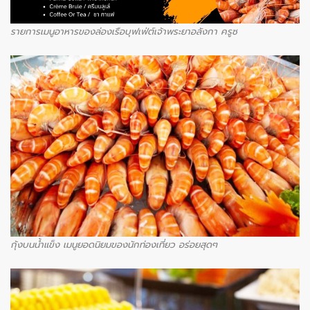
รายการเมนูอาหารของล่องเรือบุฟเฟ่ต์เจ้าพระยาอลังกา ครูซ
กุ้งบนน้ำแข็ง เมนูยอดนิยมของนักท่องเที่ยว อร่อยสุดๆ