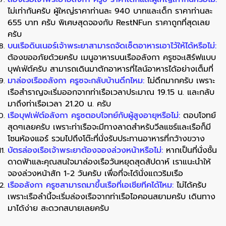
ไม่เท่ากันครับ ผู้ใหญ่ราคาท่านละ 940 บาทและเด็ก ราคาท่านละ
655 บาท ครับ พิเศษสุดจองกับ RestNFun ราคาถูกที่สุดเลย
ครับ
บนเรือดินเนอร์เจ้าพระยาสามารถจัดเซ็ตอาหารเอาไว้ให้ได้หรือไม่:
ต้องขออภัยด้วยครับ เมนูอาหารบนเรืออลังกา ครูซจะเสิร์ฟแบบ
บุฟเฟ่ต์ครับ สามารถเดินมาตักอาหารที่ไลน์อาหารได้อย่างเต็มที่
มาล่องเรืออลังกา ครูซจะกลับบ้านดึกไหม:
ไม่ดึกมากครับ เพราะ
เรือสำราญจะเริ่มออกจากท่าเรือเวลาประมาณ 19.15 น. และกลับ
มาถึงท่าเรือเวลา 21.20 น. ครับ
เรือบุฟเฟ่ต์อลังกา ครูซตอบโจทย์กับผู้สูงอายุหรือไม่:
ตอบโจทย์
สุดๆเลยครับ เพราะท่าเรือจะมีทางลาดสำหรับวีลแชร์และเรือก็มี
โซนห้องแอร์ รวมไปถึงโต๊ะที่นั่งรับประทานอาหารที่กว้างขวาง
บัตรล่องเรือเจ้าพระยาต้องจองล่วงหน้าหรือไม่:
หากเป็นที่นั่งชั้น
ดาดฟ้าและคุณสนใจมาล่องเรือวันหยุดสุดสัปดาห์ เราแนะนำให้
จองล่วงหน้าสัก 1-2 วันครับ เพื่อที่จะได้นั่งแถวริมเรือ
เรืออลังกา ครูซสามารถมาขึ้นเรือที่เอเชียทีคได้ไหม:
ไม่ได้ครับ
เพราะเรือลำนี้จะเริ่มล่องเรือจากท่าเรือไอคอนสยามครับ เดินทาง
มาได้ง่าย สะดวกสบายเลยครับ