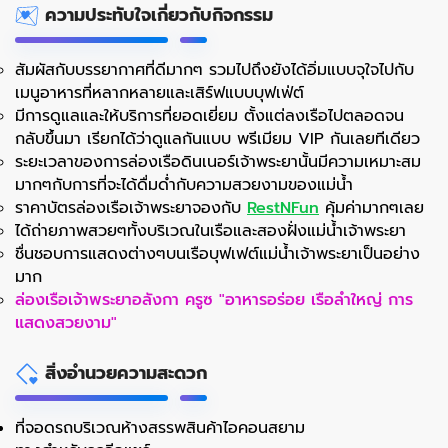
ความประทับใจเกี่ยวกับกิจกรรม
สัมผัสกับบรรยากาศที่ดีมากๆ รวมไปถึงยังได้อิ่มแบบจุใจไปกับ
เมนูอาหารที่หลากหลายและเสิร์ฟแบบบุฟเฟ่ต์
มีการดูแลและให้บริการที่ยอดเยี่ยม ตั้งแต่ลงเรือไปตลอดจน
กลับขึ้นมา เรียกได้ว่าดูแลกันแบบ พรีเมียม VIP กันเลยทีเดียว
ระยะเวลาของการล่องเรือดินเนอร์เจ้าพระยานั้นมีความเหมาะสม
มากๆกับการที่จะได้ดื่มด่ำกับความสวยงามของแม่น้ำ
ราคาบัตรล่องเรือเจ้าพระยาจองกับ
RestNFun
คุ้มค่ามากๆเลย
ได้ถ่ายภาพสวยๆทั้งบริเวณในเรือและสองฝั่งแม่น้ำเจ้าพระยา
ชื่นชอบการแสดงต่างๆบนเรือบุฟเฟต์แม่น้ำเจ้าพระยาเป็นอย่าง
มาก
ล่องเรือเจ้าพระยาอลังกา ครูซ "อาหารอร่อย เรือลำใหญ่ การ
แสดงสวยงาม"
สิ่งอำนวยความสะดวก
ที่จอดรถบริเวณห้างสรรพสินค้าไอคอนสยาม