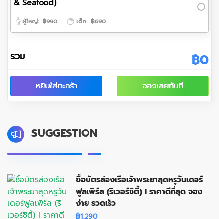
& Seafood)
ผู้ใหญ่:
฿990
เด็ก:
฿690
รวม
฿0
หยิบใส่ตะกร้า
จองเลยทันที
SUGGESTION
ซื้อบัตรล่องเรือเจ้าพระยาสุดหรูวันเดอร์
ฟูลเพิร์ล (ริเวอร์ซิตี้) I ราคาดีที่สุด จอง
ง่าย รวดเร็ว
฿1,290