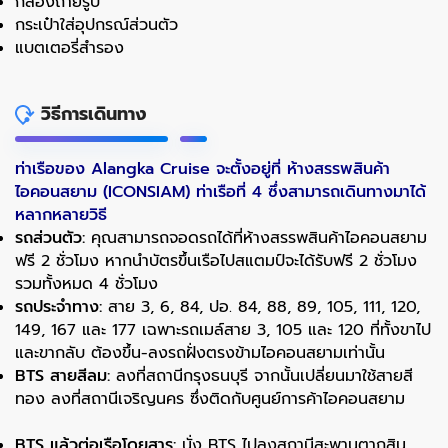
กล้องถ่ายรูป
กระเป๋าใส่อุปกรณ์ส่วนตัว
แบตเตอรี่สำรอง
วิธีการเดินทาง
ท่าเรือของ Alangka Cruise จะตั้งอยู่ที่ ห้างสรรพสินค้า
ไอคอนสยาม (ICONSIAM) ท่าเรือที่ 4 ซึ่งสามารถเดินทางมาได้
หลากหลายวิธี
รถส่วนตัว:
คุณสามารถจอดรถได้ที่ห้างสรรพสินค้าไอคอนสยาม
ฟรี 2 ชั่วโมง หากนำบัตรขึ้นเรือไปสแตมป์จะได้รับฟรี 2 ชั่วโมง
รวมทั้งหมด 4 ชั่วโมง
รถประจำทาง:
สาย 3, 6, 84, ปอ. 84, 88, 89, 105, 111, 120,
149, 167 และ 177 เฉพาะรถเมล์สาย 3, 105 และ 120 ที่ทั้งขาไป
และขากลับ ต้องขึ้น-ลงรถฝั่งตรงข้ามไอคอนสยามเท่านั้น
BTS สายสีลม:
ลงที่สถานีกรุงธนบุรี จากนั้นเปลี่ยนมาใช้สายสี
ทอง ลงที่สถานีเจริญนคร ซึ่งติดกับศูนย์การค้าไอคอนสยาม
BTS แล้วต่อเรือโดยสาร:
นั่ง BTS ไปลงสถานีสะพานตากสิน