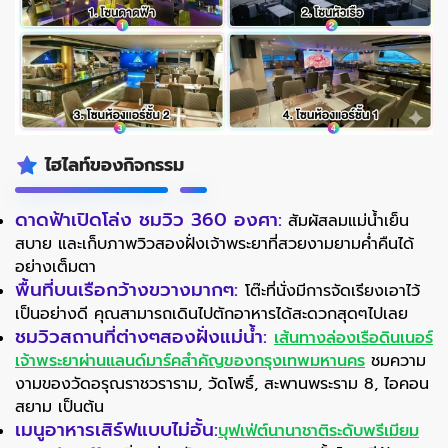
ไฮไลท์ของกิจกรรม
ดาดฟ้าเปิดโล่ง ชมวิว 360 องศา:
สัมผัสลมแม่น้ำเย็น
สบาย และเก็บภาพวิวสองฝั่งเจ้าพระยาที่สวยงามยามค่ำคืนได้
อย่างเต็มตา
พื้นที่บนเรือกว้างขวางมากๆ:
โต๊ะที่นั่งมีการจัดเรียงเอาไว้
เป็นอย่างดี คุณสามารถเดินไปตักอาหารได้สะดวกสุดๆไปเลย
ชมวิวสถานที่ต่างๆสองฝั่งแม่น้ำ:
เส้นทางล่องเรือดินเนอร์
เจ้าพระยาผ่านแลนด์มาร์คสำคัญของกรุงเทพมหานคร
ชมความ
งามของวัดอรุณราชวราราม, วัดโพธิ์, สะพานพระราม 8, ไอคอน
สยาม เป็นต้น
เมนูอาหารเสิร์ฟแบบไม่อั้น:
บุฟเฟ่ต์นานาชาติระดับพรีเมียม