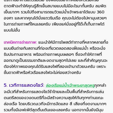
ดาดฟ้าจะทำให้คุณรู้สึกเย็นสบายแบบไม่มีอะไรมากั้นครับ ลมพัด
เย็นมากๆ รวมไปถึงสามารถชมวิวแม่น้ำเจ้าพระยาได้แบบ 360
องศา และหากคุณได้นั่งแถวริมเรือ คุณจะไม่ต้องไปหามุมสวยๆ
ในการถ่ายภาพที่ไหนเลยครับ เพียงแค่นั่งอยู่ที่โต๊ะก็เก็บภาพได้
แบบไม่อั้น
เทคนิคการถ่ายภาพ:
แนะนำให้มีการโพสต์ท่าทางที่หลากหลายทั้ง
แบบยืนถ่ายกับสถานที่ท่องเที่ยวตลอดสองฝั่งแม่น้ำ หรือจะนั่ง
รับประทานอาหาร พร้อมถ่ายภาพมุมเผลอๆ ซึ่งจะทำให้ภาพที่
ออกมาดูเป็นธรรมชาติและงดงามสุดๆไปเลย และที่สำคัญคุณจะ
ต้องให้ภาพของคุณได้รับแสงไฟที่สองเข้ามาด้วยนะครับ เพราะ
ชั้นดาดฟ้าหรือหัวเรือแสงไฟจะไม่ค่อยสว่างครับ
5. เวทีการแสดงโชว์:
ล่องเรือแม่น้ำเจ้าพระยาสุดหรู
ทุกๆลำ
จะมีเวทีสำหรับการแสดงโชว์รำไทยและเป็นพื้นที่สำหรับการเล่น
ดนตรีสดของวงดนตรีที่จะมีสร้างความสุขให้กับทุกๆท่านขณะ
ล่องเรือ โดยบริเวณเวทีจะมีการจัดแสง สี เสียงที่งดงามมากๆ
รวมทั้งมีเอฟเฟ่ต์สุดตื่นเต้นเยอะเลยครับ นอกจากนั้นยังมีมุม