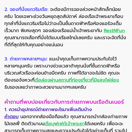
2. จองที่นั่งแถวริมเรือ:
จะต้องมีการจองล่วงหน้าสักเล็กน้อย
ครับ โดยเฉพาะช่วงวันหยุดสุดสัปดาห์ ล่องเรือเจ้าพระยาเกือบ
ทุกลำที่นั่งแถวริมเรือไม่ว่าจะเป็นชั้นดาดฟ้าหรือห้องแอร์จะเต็ม
เร็วมาก พิเศษสุดๆ จองล่องเรือแม่น้ำเจ้าพระยากับ
RestNFun
คุณสามารถเลือกที่นั่งได้แบบเรียลไทม์เลยครับ และเราจะจัดที่นั่ง
ที่ดีที่สุดให้กับคุณอย่างแน่นอน
3. ถ่ายภาพหลายๆมุม:
แนะนำคุณเก็บภาพความประทับใจไว้
หลายๆมุมครับ เพราะบางช่วงเวลาถ้าคุณนั่งที่ชั้นดาดฟ้าหรือ
บริเวณหัวเรือจะค่อนข้างมืดครับ ภาพที่ได้อาจจะไม่ชัด คุณจะ
ต้องรอจังหวะที่
เรือล่องผ่านสถานที่ท่องเที่ยวที่มีแสงไฟส่อง
รับรองเลยว่าภาพจะสวยงามมากๆเลยครับ
คำถามที่พบบ่อยเกี่ยวกับการถ่ายภาพบนเรือดินเนอร์
1. ควรนำอุปกรณ์ถ่ายภาพอะไรมาเพิ่มเติมบ้าง
คำตอบ
นอกจากกล้องมือถือแล้ว คุณสามารถนำกล้องภ่ายภาพ
ไม้เซลฟี่ ติดตัวมาบน
เรือบุฟเฟต์เจ้าพระยา
ได้เลยครับ เพื่อจะจะ
สามารถเก็บภาพความสุขและความประทับใจได้อย่างเต็มที่ รวมไป