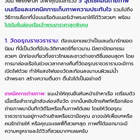
5 จุดเช็คอินถ่ายภาพ
วันนี้ RestNFun จะพาคุณไปสำรวจ
บนเรือและเทคนิคการเก็บภาพความประทับใจ
รวมไปถึง
วิธีการเลือกที่นั่งบนเรือดินเนอร์เจ้าพระยาให้ได้วิวสวยๆ พร้อม
โปรโมชั่นล่องเรือเจ้าพระยาราคาสุดพิเศษ
1. วัดอรุณราชวราราม:
ต้องบอกเลยว่าเป็นเลนด์มาร์กยอด
นิยม ที่นี่เป็นวัดที่มีประวัติศาสตร์ที่ยาวนาน มีสถาปัตยกรรม
สวยๆ นักท่องเที่ยวทั้งชาวไทยและชาวต่างชาติชื่นชอบสุดๆ โดย
การมาล่องเรือในช่วงเวลากลางคืนที่วัดอรุณราชวรารามจะมีการ
เปิดไฟด้วย ทำให้แสงไฟของวัดสะท้อนลงมาบนผิวแม่น้ำ
เจ้าพระยา สร้างความตื่นตา ตื่นใจได้เป็นอย่างดี
เทคนิคการถ่ายภาพ:
แนะนำให้คุณยืนหันหน้าเข้าหาเรือ เตรียมตัว
เมื่อเรือสำราญใกล้จะล่องถึงวัด จากนั้นหยิบโทรศัพท์หรือกล้อง
ถ่ายภาพมาบึนทึกวิดีโอหรือเก็บภาพได้เลย โดยให้วัดอรุณ
ราชวรารามอยู่ทางด้านซ้ายหรือขวามือคุณ อาจจะให้เพื่อนๆหรือ
คนรักถ่ายให้ หรือคุณจะเซลฟี่ก็สวยๆสุด ภาพที่ได้ออกมาจะมี
ความหรูหราและได้วิวที่สวยมากๆเลยครับ