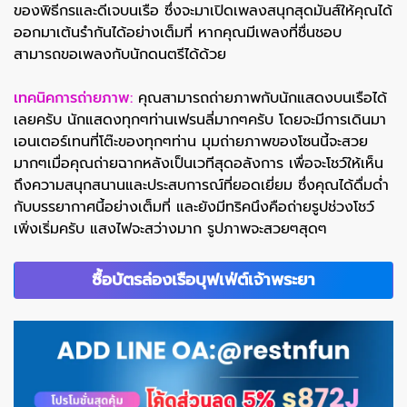
ของพิธีกรและดีเจบนเรือ ซึ่งจะมาเปิดเพลงสนุกสุดมันส์ให้คุณได้
ออกมาเต้นรำกันได้อย่างเต็มที่ หากคุณมีเพลงที่ชื่นชอบ
สามารถขอเพลงกับนักดนตรีได้ด้วย
เทคนิคการถ่ายภาพ:
คุณสามารถถ่ายภาพกับนักแสดงบนเรือได้
เลยครับ นักแสดงทุกๆท่านเฟรนลี่มากๆครับ โดยจะมีการเดินมา
เอนเตอร์เทนที่โต๊ะของทุกๆท่าน มุมถ่ายภาพของโซนนี้จะสวย
มากๆเมื่อคุณถ่ายฉากหลังเป็นเวทีสุดอลังการ เพื่อจะโชว์ให้เห็น
ถึงความสนุกสนานและประสบการณ์ที่ยอดเยี่ยม ซึ่งคุณได้ดื่มด่ำ
กับบรรยากาศนี้อย่างเต็มที่ และยังมีทริคนึงคือถ่ายรูปช่วงโชว์
เพิ่งเริ่มครับ แสงไฟจะสว่างมาก รูปภาพจะสวยๆสุดๆ
ซื้อบัตรล่องเรือบุฟเฟ่ต์เจ้าพระยา