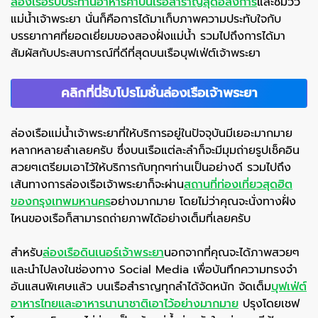
ล่องเรือรับประทานอาหารค่ำบนเรือสำราญสุดอลังการ
และชมวิว
แม่น้ำเจ้าพระยา นั่นก็คือการได้มาเก็บภาพความประทับใจกับ
บรรยากาศที่ยอดเยี่ยมของสองฝั่งแม่น้ำ รวมไปถึงการได้มา
สัมผัสกับประสบการณ์ที่ดีที่สุดบนเรือบุฟเฟ่ต์เจ้าพระยา
คลิกที่นี่รับโปรโมชั่นล่องเรือเจ้าพระยา
ล่องเรือแม่น้ำเจ้าพระยาที่ให้บริการอยู่ในปัจจุบันมีเยอะมากมาย
หลากหลายลำเลยครับ ซึ่งบนเรือแต่ละลำก็จะมีมุมถ่ายรูปเช็คอิน
สวยๆเตรียมเอาไว้ให้บริการกับทุกๆท่านเป็นอย่างดี รวมไปถึง
เส้นทางการล่องเรือเจ้าพระยาก็จะผ่าน
สถานที่ท่องเที่ยวสุดฮิต
ของกรุงเทพมหานคร
อย่างมากมาย โดยไม่ว่าคุณจะนั่งทางฝั่ง
ไหนของเรือก็สามารถถ่ายภาพได้อย่างเต็มที่เลยครับ
สำหรับ
ล่องเรือดินเนอร์เจ้าพระยา
นอกจากที่คุณจะได้ภาพสวยๆ
และนำไปลงในช่องทาง Social Media เพื่อบันทึกความทรงจำ
อันแสนพิเศษแล้ว บนเรือสำราญทุกลำได้จัดหนัก จัดเต็ม
บุฟเฟ่ต์
อาหารไทยและอาหารนานาชาติเอาไว้อย่างมากมาย
ปรุงโดยเชฟ