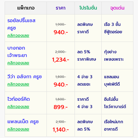
แพ็กเกจ
ราคา
โปรโมชั่น
จุดเด่น
รอยัลปริ๊นเซส
ลดพิเศษ
เรือ 3 ชั้น
1,900.-
ครูซ
940.-
ราคาดี
ซีฟู้ดอร่อย
คลิกจองเลย
บางกอก
ลด 5%
กุ้งย่าง
2,000.-
เจ้าพระยา
1,234.-
ราคาพิเศษ
เพลงเพราะ
คลิกจองเลย
วีว่า อลังกา ครูซ
4 จ่าย 3
แซลมอน
1,800.-
940.-
คลิกจองเลย
ลดเยอะ
บุฟเฟ่ต์ดี
ไวท์ออร์คิด
ราคาดี
อิ่มไม่อั้น
1,600.-
899.-
คลิกจองเลย
4 จ่าย 3
โชว์คาบาเร่ต์
แพลนเน็ต ครูซ
ลดพิเศษ
เรือใหม่มาก
2,100.-
1,140.-
คลิกจองเลย
ลด 5%
อาหารดี