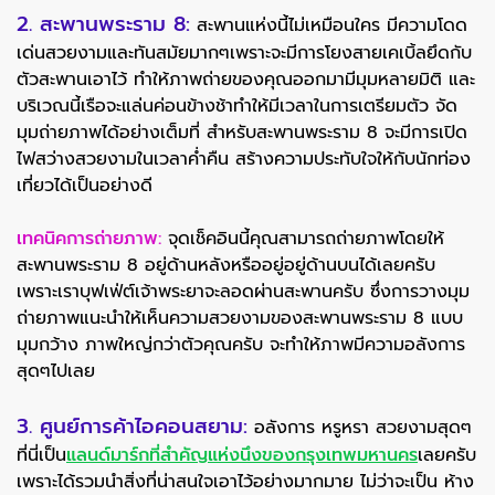
2. สะพานพระราม 8:
สะพานแห่งนี้ไม่เหมือนใคร มีความโดด
เด่นสวยงามและทันสมัยมากๆเพราะจะมีการโยงสายเคเบิ้ลยึดกับ
ตัวสะพานเอาไว้ ทำให้ภาพถ่ายของคุณออกมามีมุมหลายมิติ และ
บริเวณนี้เรือจะแล่นค่อนข้างช้าทำให้มีเวลาในการเตรียมตัว จัด
มุมถ่ายภาพได้อย่างเต็มที่ สำหรับสะพานพระราม 8 จะมีการเปิด
ไฟสว่างสวยงามในเวลาค่ำคืน สร้างความประทับใจให้กับนักท่อง
เที่ยวได้เป็นอย่างดี
เทคนิคการถ่ายภาพ:
จุดเช็คอินนี้คุณสามารถถ่ายภาพโดยให้
สะพานพระราม 8 อยู่ด้านหลังหรืออยู่อยู่ด้านบนได้เลยครับ
เพราะเราบุฟเฟ่ต์เจ้าพระยาจะลอดผ่านสะพานครับ ซึ่งการวางมุม
ถ่ายภาพแนะนำให้เห็นความสวยงามของสะพานพระราม 8 แบบ
มุมกว้าง ภาพใหญ่กว่าตัวคุณครับ จะทำให้ภาพมีความอลังการ
สุดๆไปเลย
3. ศูนย์การค้าไอคอนสยาม:
อลังการ หรูหรา สวยงามสุดๆ
ที่นี่เป็น
แลนด์มาร์กที่สำคัญแห่งนึงของกรุงเทพมหานคร
เลยครับ
เพราะได้รวมนำสิ่งที่น่าสนใจเอาไว้อย่างมากมาย ไม่ว่าจะเป็น ห้าง