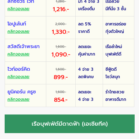
ลักซ์ชัวรี่ ไวท์
มา 4 จ่าย 3
เรือสวย
1,280.-
1,216.-
คลิกจองเลย
เครื่องดื่ม
มีที่นั่ง 3 ชั้น
โอปูเล้นท์
ลด 5%
อาหารอร่อย
2,000.-
1,330.-
คลิกจองเลย
ราคาดี
กุ้งตัวใหญ่
สวัสดีเจ้าพระยา
ลดเยอะ
เรือลำใหม่
1,600.-
1,090.-
คลิกจองเลย
คุ้มค่ามาก
บุฟเฟ่ต์ดี
ไวท์ออร์คิด
4 จ่าย 3
ซีฟู้ดดี
1,600.-
899.-
คลิกจองเลย
ลดพิเศษ
โชว์สนุก
ยูนิคอร์น ครูซ
ลดเยอะ
รำไทยสวย
1,600.-
854.-
คลิกจองเลย
4 จ่าย 3
อาหารดีมาก
เรือบุฟเฟ่ต์มีดาดฟ้า (เอเชียทีค)