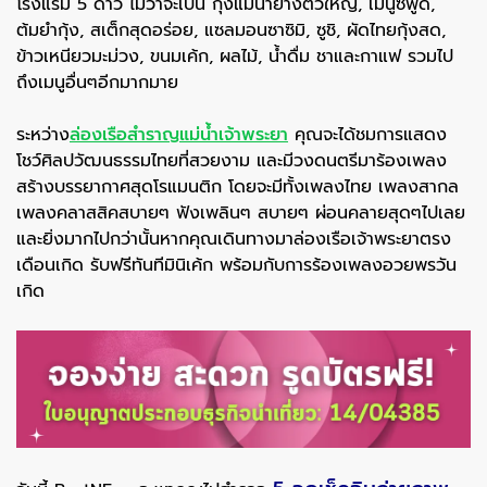
โรงแรม 5 ดาว ไม่ว่าจะเป็น กุ้งแม่น้ำย่างตัวใหญ่, เมนูซีฟู้ด,
ต้มยำกุ้ง, สเต็กสุดอร่อย, แซลมอนซาซิมิ, ซูชิ, ผัดไทยกุ้งสด,
ข้าวเหนียวมะม่วง, ขนมเค้ก, ผลไม้, น้ำดื่ม ชาและกาแฟ รวมไป
ถึงเมนูอื่นๆอีกมากมาย
ระหว่าง
ล่องเรือสำราญแม่น้ำเจ้าพระยา
คุณจะได้ชมการแสดง
โชว์ศิลปวัฒนธรรมไทยที่สวยงาม และมีวงดนตรีมาร้องเพลง
สร้างบรรยากาศสุดโรแมนติก โดยจะมีทั้งเพลงไทย เพลงสากล
เพลงคลาสสิคสบายๆ ฟังเพลินๆ สบายๆ ผ่อนคลายสุดๆไปเลย
และยิ่งมากไปกว่านั้นหากคุณเดินทางมาล่องเรือเจ้าพระยาตรง
เดือนเกิด รับฟรีทันทีมินิเค้ก พร้อมกับการร้องเพลงอวยพรวัน
เกิด