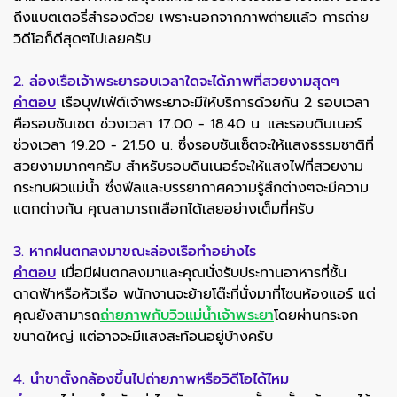
ถึงแบตเตอรี่สำรองด้วย เพราะนอกจากภาพถ่ายแล้ว การถ่าย
วิดีโอก็ดีสุดๆไปเลยครับ
2. ล่องเรือเจ้าพระยารอบเวลาใดจะได้ภาพที่สวยงามสุดๆ
คำตอบ
เรือบุฟเฟ่ต์เจ้าพระยาจะมีให้บริการด้วยกัน 2 รอบเวลา
คือรอบซันเซต ช่วงเวลา 17.00 - 18.40 น. และรอบดินเนอร์
ช่วงเวลา 19.20 - 21.50 น. ซึ่งรอบซันเซ็ตจะให้แสงธรรมชาติที่
สวยงามมากๆครับ สำหรับรอบดินเนอร์จะให้แสงไฟที่สวยงาม
กระทบผิวแม่น้ำ ซึ่งฟีลและบรรยากาศความรู้สึกต่างๆจะมีความ
แตกต่างกัน คุณสามารถเลือกได้เลยอย่างเต็มที่ครับ
3. หากฝนตกลงมาขณะล่องเรือทำอย่างไร
คำตอบ
เมื่อมีฝนตกลงมาและคุณนั่งรับประทานอาหารที่ชั้น
ดาดฟ้าหรือหัวเรือ พนักงานจะย้ายโต๊ะที่นั่งมาที่โซนห้องแอร์ แต่
คุณยังสามารถ
ถ่ายภาพกับวิวแม่น้ำเจ้าพระยา
โดยผ่านกระจก
ขนาดใหญ่ แต่อาจจะมีแสงสะท้อนอยู่บ้างครับ
4. นำขาตั้งกล้องขึ้นไปถ่ายภาพหรือวิดีโอได้ไหม