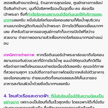
สรรพสินค้าขนาดใหญ่, ร้านอาหารสุดอร่อย, ศูนย์กลางการช้อป
ปิ้งสินค้าต่างๆ, มุมที่นั่งชิลๆหรือจะเป็นจุดขึ้น-ลง ล่องเรือ
เจ้าพระยา ซึ่งที่
ท่าเรือไอคอนสยามจะมีเรือดินเนอร์ให้บริการเยอะ
มากๆ
เลยครับ หนึ่งในไฮไลท์ของไอคอนสยามก็คือน้ำพุบริเวณ
ลานขนาดใหญ่ติดกับแม่น้ำเจ้าพระยา มีการโชว์ที่ยอดเยี่ยมมากๆ
เลย สำหรับตัวอาคารของศูนย์การค้าก็จะการเปิดไฟที่สว่าง
สวยงาม ถ่ายภาพออกมาแล้วเพื่อนๆกดไลค์เยอะมากๆอย่างแน่
อน
เทคนิคการถ่ายภาพ:
หากเรือดินเนอร์เจ้าพระยาล่องมาถึงไอคอน
สยามตรงกับช่วงเวลาที่มีการโชว์น้ำพุ แนะนำให้คุณบันทึกวิดีโอ
หรือถ่ายภาพตั้งโหมดแบบถ่ายต่อเนื่องได้เลยครับ คุณจะได้ภาพ
ที่สวยงามสุดๆ รวมไปถึงการถ่ายภาพโดยมีฉากหลังไปตัวอาคาร
ของไอคอนสยาม ถ่ายแบบติดทั้งหมดเลยและให้เห็นเงาของ
อาหารสะท้อนผิวน้ำด้วยยิ่งดีมากๆเลยครับ
4. โซนหัวเรือและดาดฟ้า:
ที่นั่งในโซนนี้จะได้รับความนิยมเป็น
อย่างมาก
เพราะจะเป็นโซนที่เต็มเร็วสุดครับ โดยเฉพาะโต๊ะที่นั่งรับ
ประทานอาหารแถวริมเรือ ซึ่งฟีลบรรยากาศของหัวเรือหรือ