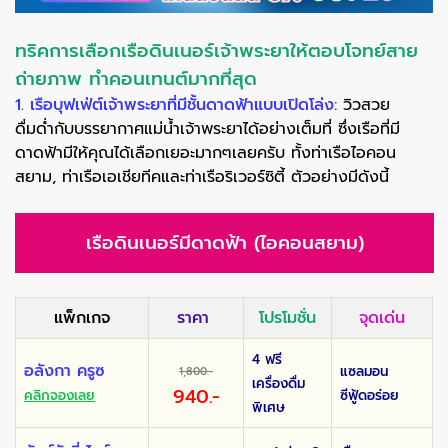
ทริคการเลือกเรือดินเนอร์เจ้าพระยาให้ตอบโจทย์สาย
ถ่ายภาพ ทำคอนเทนต์มากที่สุด
1. เรือบุฟเฟ่ต์เจ้าพระยาที่มีชั้นดาดฟ้าแบบเปิดโล่ง:
วิวสวย
ดื่มด่ำกับบรรยากาศแม่น้ำเจ้าพระยาได้อย่างเต็มที่ ซึ่งเรือที่มี
ดาดฟ้ามีให้คุณได้เลือกเยอะมากๆเลยครับ ทั้งท่าเรือไอคอน
สยาม, ท่าเรือเอเชียทีคและท่าเรือริเวอร์ซิตี้ ตัวอย่างมีดังนี้
เรือดินเนอร์มีดาดฟ้า (ไอคอนสยาม)
แพ็กเกจ
ราคา
โปรโมชั่น
จุดเด่น
4 ฟรี
อลังกา ครูซ
แซลมอน
1,800.-
เครื่องดื่ม
940.-
คลิกจองเลย
ซีฟู้ดอร่อย
พิเศษ