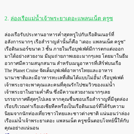
2.
ล่องเรือแม่น้ำเจ้าพระยาเดอะแพลนเน็ต ครูซ
ล่องเรือรับประทานอาหารค่ำสุดหรูไปกับเรือดินเนอร์ที่
อลังการมากๆ เรือสำราญลำนั้นก็คือ
"เดอะ แพลนเน็ต ครูซ"
เรือดินเนอร์ขนาด 3 ชั้น ภายในเรือบุฟเฟ่ต์มีการตกแต่งออก
มาได้อย่างสวยงาม มีมุมถ่ายภาพเยอะมากๆเลย โดยมาในธีม
อวกาศมีความสนุกสนาน สำหรับเมนูอาหารที่เสิร์ฟบนเรือ
The Planet Cruise
จัดเต็มบุฟเฟ่ต์อาหารไทยและอาหาร
นานาชาติและมีอาหารทะเลที่เติมได้แบบไม่อั้น! เรือบุฟเฟต์
เจ้าพระยาจะพาคุณและคนที่คุณรักไปชมวิวของแม่น้ำ
เจ้าพระยาในยามค่ำคืน ซึ่งมีความสวยงามมากๆเลย
บรรยากาศดีสุดๆไปเลย หากคุณชื่นชอบเรือสำราญที่มีจุดล่อง
เรือบริเวณท่าเรือเอเชียทีคหรือเป็นเรือดินเนอร์ที่ได้รับความ
นิยมจากนักท่องเที่ยวชาวไทยและชาวต่างชาติ แน่นอนว่าล่อง
เรือแม่น้ำเจ้าพระยาเดอะ แพลนเน็ต ครูซนั้นตอบโจทย์นี้ให้กับ
คุณอย่างแน่นอน