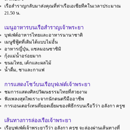
เรือสำราญกลับมาส่งคุณที่ท่าเรือเอเชียทีคในเวลาประมาณ
21.50 น.
เมนูอาหารบนเรือสำราญเจ้าพระยา
บุฟเฟ่ต์อาหารไทยและอาหารนานาชาติ
เมนูซีฟู้ดที่เติมได้แบบไม่อั้น
อาหารญี่ปุ่น, แซลมอนซาซิมิ
กุ้งแม่น้ำอร่อยมาก
ขนมไทย, เค้กและผลไม้
น้ำดื่ม, ชาและกาแฟ
การแสดงโชว์บนเรือบุฟเฟต์เจ้าพระยา
ชมการแสดงศิลปวัฒนธรรมไทยที่สวยงาม
ฟังเพลงสุดไพเราะจากนักดนตรีมืออาชีพ
การเอนเตอร์เทนที่ยอดเยี่ยมของพิธีกรบนเรือวีว่า อลังกา ครูซ
เส้นทางการล่องเรือเจ้าพระยา
เรือบุฟเฟ่ต์เจ้าพระยาวีว่า อลังกา ครูซ จะล่องผ่านเส้นทางที่