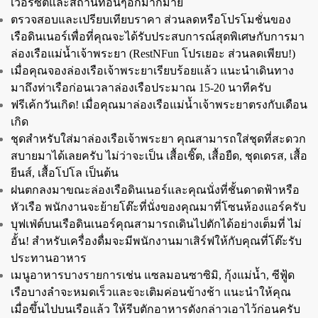
เวอร์ซิตี้และสถานที่อื่นๆอีกมากมาย
ตรวจสอบและเปรียบเทียบราคา ส่วนลดหรือโปรโมชั่นของ
เรือดินเนอร์เพื่อที่คุณจะได้รับประสบการณ์สุดพิเศษกับการมา
ล่องเรือแม่น้ำเจ้าพระยา
(RestNFun โปรเยอะ ส่วนลดเพียบ!)
เมื่อคุณจองล่องเรือเจ้าพระยาเรียบร้อยแล้ว แนะนำเดินทาง
มาถึงท่าเรือก่อนเวลาล่องเรือประมาณ 15-20 นาทีครับ
ฟรีเค้กวันเกิด! เมื่อคุณมาล่องเรือแม่น้ำเจ้าพระยาตรงกับเดือน
เกิด
ชุดสำหรับใส่มาล่องเรือเจ้าพระยา คุณสามารถใส่ชุดที่สะดวก
สบายมาได้เลยครับ ไม่ว่าจะเป็น เสื้อเชิ๊ต, เสื้อยืด, ชุดเดรส, เสื้อ
ยีนส์, เสื้อโปโล เป็นต้น
ฝนตกลงมาขณะล่องเรือดินเนอร์และคุณนั่งที่ชั้นดาดฟ้าหรือ
หัวเรือ พนักงานจะย้ายโต๊ะที่นั่งของคุณมาที่โซนห้องแอร์ครับ
บุฟเฟ่ต์บนเรือดินเนอร์คุณสามารถเดินไปตักได้อย่างเต็มที่ ไม่
อั้น! สำหรับเครื่องดื่มจะมีพนักงานมาเสิร์ฟให้กับคุณที่โต๊ะรับ
ประทานอาหาร
เมนูอาหารบางรายการเช่น แซลมอนซาซิมิ, กุ้งแม่น้ำ, ซีฟู้ด
เรือบางลำจะหมดเร็วและจะเติมค่อนข้างช้า แนะนำให้คุณ
เมื่อขึ้นไปบนเรือแล้ว ให้รีบตักอาหารดังกล่าวเอาไว้ก่อนครับ