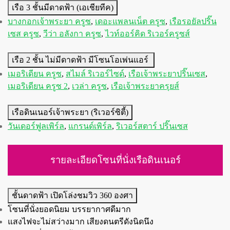
เรือ 3 ชั้นมีดาดฟ้า (เอเชียทีค)
บางกอกเจ้าพระยา ครูซ
,
เดอะแพลนเน็ต ครูซ
,
เรือรอยัลปริ๊น
เซส ครูซ
,
วีว่า อลังกา ครูซ
,
ไวท์ออร์คิด ริเวอร์ครูซส์
เรือ 2 ชั้น ไม่มีดาดฟ้า มีโซนโอเพ่นแอร์
เมอริเดียน ครูซ
,
สไมล์ ริเวอร์ไซด์
,
เรือเจ้าพระยาปริ๊นเซส
,
เมอริเดียน ครูซ 2
,
เวล่า ครูซ
,
เรือเจ้าพระยาครุยส์
เรือดินเนอร์เจ้าพระยา (ริเวอร์ซิตี้)
วันเดอร์ฟูลเพิร์ล
,
แกรนด์เพิร์ล
,
ริเวอร์สตาร์ ปริ๊นเซส
รายละเอียดโซนที่นั่งเรือดินเนอร์
ชั้นดาดฟ้า เปิดโล่งชมวิว 360 องศา
โซนที่นั่งยอดนิยม บรรยากาศดีมาก
แสงไฟจะไม่สว่างมาก เสียงดนตรีดังนิดนึง