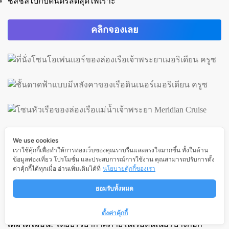
ชิลชิลไปกับดนตรีสดสุดไพเราะ
คลิกจองเลย
5.
ล่องเรือเอเชียทีคบางกอกเจ้าพระยา
We use cookies
เราใช้คุ้กกี้เพื่อทำให้การท่องเว็บของคุณราบรื่นและตรงใจมากขึ้น ทั้งในด้าน
ข้อมูลท่องเที่ยว โปรโมชั่น และประสบการณ์การใช้งาน คุณสามารถปรับการตั้ง
มาเดินเล่นที่เอเชียทีคและกำลังมองหาเรือสำราญที่มีความ
ค่าคุ้กกี้ได้ทุกเมื่อ อ่านเพิ่มเติมได้ที่
นโยบายคุ้กกี้ของเรา
หรูหรา สวยงามและอาหารอร่อย ต้องมาที่เรือดินเนอร์ลำนี้
เลย "บางกอกเจ้าพระยา ครูซ" เรือบุฟเฟ่ต์ที่มี 3 ชั้น เรือลำใหม่
ยอมรับทั้งหมด
จัดเต็มควาสนุก การเอนเตอร์เทนดีเยี่ยม มีเมนูอาหารให้คุณ
ได้เลือกอย่างหลากหลาย เสิร์ฟมาแบบพรีเมียมและสามารถ
ตั้งค่าคุ้กกี้
เติมได้ไม่อั้น! โดยบรรยากาศภายในเรือดินเนอร์บางกอก