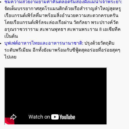
ชมความสวยงามยามค่ำคืนตลอดริมสองฝั่งแม่น้ำเจ้าพระยา:
จัดเต็มบรรยากาศสุดโรแมนติกด้วยเรือสำราญลำใหญ่สุดหรู
เรือแกรนด์เพิร์ลที่มาพร้อมสิ่งอำนวยความสะดวกครบครัน
โดยเรือแกรนด์เพิร์ลจะล่องเรือผ่าน วัดกัลยา พระปรางค์วัด
อรุณราชวราราม สะพานพุทธฯ สะพานพระราม 8 เอเชียทีค
เป็นต้น
บุฟเฟต์อาหารไทยและอาหารนานาชาติ:
ปรุงด้วยวัตถุดิบ
ระดับพรีเมียม อีกทั้งยังมาพร้อมกับซีฟู้ดสุดอร่อยที่อร่อยสุดๆ
ไปเลย