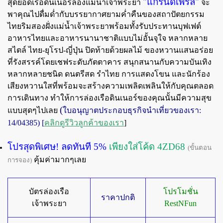
"แกรนด์เพิร์ล"
สุดยอดเรือดินเนอร์ล่องแม่น้ำเจ้าพระยา
จะ
พาคุณไป
ดื่มด่ำกับบรรยากาศยามค่ำคืนของสถาปัตยกรรม
ไทยริมสองฝั่งแม่น้ำเจ้าพระยาพร้อมทั้งรับประทานบุฟเฟต์
อาหารไทยและอาหารนานาชาติแบบไม่อั้นจุใจ หลากหลาย
สไตล์ ไทย-ยุโรป-ญี่ปุ่น ปิดท้ายด้วยผลไม้ ของหวานแสนอร่อย
ที่รังสรรค์โดยเชฟระดับภัตตาคาร สนุกสนานกับความบันเทิง
หลากหลายชนิด ดนตรีสด รำไทย การแสดงโขน และนักร้อง
เสียงหวานใสที่พร้อมจะสร้างความเพลิดเพลินให้กับคุณตลอด
การเดินทาง ทำให้การล่องเรือดินเนอร์ของคุณนั้นมีความสุข
(
แบบสุดๆไปเลย
ใบอนุญาตประกอบธุรกิจนำเที่ยวของเรา:
14/04385) [
คลิกดูรีวิวลูกค้าของเรา
]
โปรสุดพิเศษ! ลดทันที 5%
เพียงใส่โค้ด 4ZD68
(ขั้นตอน
คุ้มค่ามากๆเลย
การจอง)
บัตรล่องเรือ
โปรโมชั่น
ราคาปกติ
เจ้าพระยา
RestNFun