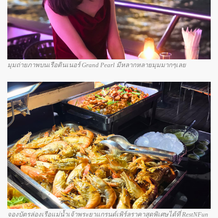
มุมถ่ายภาพบนเรือดินเนอร์ Grand Pearl มีหลากหลายมุมมากๆเลย
จองบัตรล่องเรือแม่น้ำเจ้าพระยาแกรนด์เพิร์ลราคาสุดพิเศษได้ที่ RestNFun