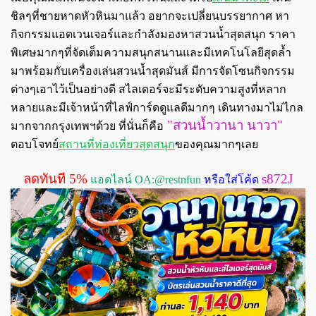
ชิลๆที่ชายหาดหัวหินมาแล้ว อยากจะเปลี่ยนบรรยากาศ หา
กิจกรรมแอดเวนเจอร์และกำลังมองหาสวนน้ำสุดสนุก ราคา
พิเศษมากๆที่จัดเต็มความสนุกสนานและมีเทคโนโลยีสุดล้ำ
มาพร้อมกับเครื่องเล่นสวนน้ำสุดมันส์
มีการจัดโซนกิจกรรม
ต่างๆเอาไว้เป็นอย่างดี สไลเดอร์จะมีระดับความสูงที่หลาก
หลายและมีเจ้าหน้าที่ไลฟ์การ์ดดูแลดีมากๆ
เดินทางมาไม่ไกล
"สวนน้ำวานา นาวา"
มากจากกรุงเทพฯด้วย ที่นั่นก็คือ
ตอบโจทย์
สถานที่ท่องเที่ยวสุดสนุก
ของคุณมากๆเลย
ลดทันที
5%
s872J
แอดไลน์ OA:@restnfun
หรือใส่โค้ด