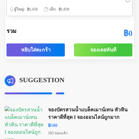
ผู้ใหญ่:
฿1,450
เด็ก:
฿1,050
รวม
฿0
หยิบใส่ตะกร้า
จองเลยทันที
SUGGESTION
จองบัตรสวนน้ำแบล็คเมาน์เทน หัวหิน
ราคาดีที่สุด I จองออนไลน์ถูกมาก
฿500
183 จองแล้ว