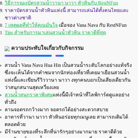
วิธีการจองบัตรสวนน้ำวานา นาวา หัวหินกับ RestNFun
ราคาบัตรสวนน้ำหัวหินแห่งนี้ สามารถเล่นได้ทั้งคนไทยและ
ชาวต่างชาติ
7 เหตุผลที่ทำให้คุณมั่นใจ
เมื่อจอง Vana Nava กับ RestNFun
Tips สำหรับการมาเล่นสวนน้ำหัวหิน ราคาดีที่สุด
ความประทับใจเกี่ยวกับกิจกรรม
สวนน้ำ Vana Nava Hua Hin เป็นสวนน้ำระดับโลกอย่างแท้จริง
ซึ่งจะเห็นได้จากคำชมจากนักท่องเที่ยวที่เคยมาเยือนสวนน้ำ
แห่งนี้และเขียนรีวิววานา นาวา งทุกคนบอกเป็นเสียงเดียวกัน
ว่าสนุกสนานสุดเหวี่ยงเลย
สวนน้ำสนุกราคาพิเศษ
แห่งนี้มีเจ้าหน้าที่ไลฟ์การ์ดดูแลอย่าง
ทั่วถึง
ลานจอดรถกว้างมาก จอดรถได้อย่างสะดวกสบาย
อาหารที่วานา นาวา หัวหินอร่อยทุกเมนูเลย สามารถเติมได้
ตลอดด้วย
มีร้านขายของที่ระลึกที่น่ารักๆอย่างมากมาย ราคาดีด้วย