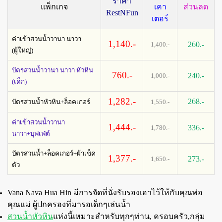
ราคา
แพ็กเกจ
เคา
ส่วนลด
RestNFun
เตอร์
ค่าเข้าสวนน้ำวานา นาวา
1,140.-
260.-
1,400.-
(ผู้ใหญ่)
บัตรสวนน้ำวานา นาวา หัวหิน
760.-
240.-
1,000.-
(เด็ก)
1,282.-
268.-
บัตรสวนน้ำหัวหิน+ล็อคเกอร์
1,550.-
ค่าเข้าสวนน้ำวานา
1,444.-
336.-
1,780.-
นาวา+บุฟเฟ่ต์
บัตรสวนน้ำ+ล็อคเกอร์+ผ้าเช็ค
1,377.-
273.-
1,650.-
ตัว
Vana Nava Hua Hin มีการจัดที่นั่งรับรองเอาไว้ให้กับคุณพ่อ
คุณแม่ ผู้ปกครองที่มารอเด็กๆเล่นน้ำ
สวนน้ำหัวหิน
แห่งนี้เหมาะสำหรับทุกๆท่าน, ครอบครัว,กลุ่ม