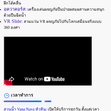
ฝึกโต้คลื่น
อควาคอร์ส:
เครื่องเล่นผจญภัยปีนป่ายผสมผสานความสนุก
ด้วยปืนฉีดน้ำ
VR Slide:
สวมแว่น VR ผจญภัยไปกับโลกเสมือนจริงแบบ
360 องศา
เวลาทำการ
สวนน้ำ Vana Nava หัวหิน:
เปิดให้บริการทุกวัน ตั้งแต่เวลา