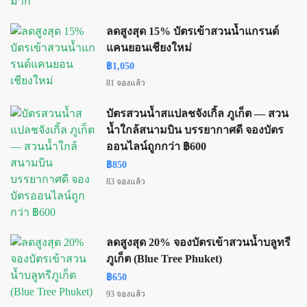
ลดสูงสุด 15% บัตรเข้าสวนน้ำแกรนด์
แคนยอนเชียงใหม่
฿1,050
81 จองแล้ว
บัตรสวนน้ำสแปลชจังเกิ้ล ภูเก็ต — สวน
น้ำใกล้สนามบิน บรรยากาศดี จองบัตร
ออนไลน์ถูกกว่า ฿600
฿850
83 จองแล้ว
ลดสูงสุด 20% จองบัตรเข้าสวนน้ำบลูทรี
ภูเก็ต (Blue Tree Phuket)
฿650
93 จองแล้ว