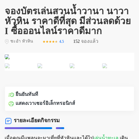
จองบัตรเล่นสวนน้ำวานา นาวา
หัวหิน ราคาดีที่สุด มีส่วนลดด้วย
I ซื้อออนไลน์ราคาดีมาก
จองแล้ว
ชะอำ หัวหิน
152
4.5
★★★★★
★★★★★
ยืนยันทันที
แสดงเวาเชอร์อิเล็กทรอนิกส์
รายละเอียดกิจกรรม
เมื่อคุณมีแพลนจะมาเที่ยที่หัวหินและได้ไป
เล่นน้ำทะเล
เดิน