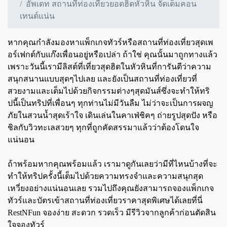
อัพเดท สถานที่ท่องเที่ยวยอดฮิตหัวหิน จัดเต็มคอน
เทนต์แน่น
หากคุณกำลังมองหาแพ็กเกจทัวร์หรือสถานที่ท่องเที่ยวสุดเพ
อร์เฟกต์กับแก๊งเพื่อนอยู่หรือเปล่า ถ้าใช่ คุณนั้นมาถูกทางแล้ว
เพราะวันนี้เรามีลิสต์ที่เที่ยวสุดฮิตในหัวหินที่การันตีว่าความ
สนุกสนานแบบสุดๆไปเลย และยังเป็นสถานที่ท่องเที่ยวที่
สวยงามและเต็มไปด้วยกิจกรรมต่างๆสุดมันส์ซึ่งจะทำให้ทริ
ปนี้เป็นทริปที่เพื่อนๆ ทุกท่านไม่มีวันลืม ไม่ว่าจะเป็นการผจญ
ภัยในสวนน้ำสุดเร้าใจ เดินเล่นในคาเฟ่ชิคๆ ถ่ายรูปสุดปัง หรือ
ชิลกับวิวทะเลสวยๆ ทุกที่ถูกคัดสรรมาแล้วว่าต้องโดนใจ
แน่นอน
ถ้าพร้อมหากคุณพร้อมแล้ว เรามาดูกันเลยว่ามีที่ไหนบ้างที่จะ
ทำให้ทริปครั้งนี้เต็มไปด้วยความทรงจำและความสนุกสุด
เหวี่ยงอย่างแน่นอนเลย รวมไปถึงคุณยังสามารถจองแพ็กเกจ
ทัวร์และบัตรเข้าสถานที่ท่องเที่ยวราคาสุดพิเศษได้เลยที่นี่
RestNFun จองง่าย สะดวก รวดเร็ว มีรีวิวจากลูกค้าก่อนตัดสิน
ใจจองทัวร์