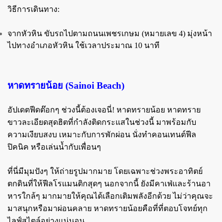
วิธีการเดินทาง:
จากหัวหิน ขับรถไปตามถนนเพชรเกษม (หมายเลข 4) มุ่งหน้า
ไปทางอำเภอหัวหิน ใช้เวลาประมาณ 10 นาที
หาดทรายน้อย (Sainoi Beach)
อัปเดตฟีดต๊อกๆ ช่วงนี้ต้องเจอนี่! หาดทรายน้อย หาดทราย
ขาวละเอียดสุดฮิตที่กำลังติดกระแสในช่วงนี้ มาพร้อมกับ
ความเงียบสงบ เหมาะกับการพักผ่อน นั่งทำคอนเทนต์ฟีล
ปิคนิค หรือเล่นน้ำกับเพื่อนๆ
ที่นี่มีมุมปังๆ ให้ถ่ายรูปมากมาย โดยเฉพาะช่วงพระอาทิตย์
ตกดินที่ให้ฟีลโรแมนติกสุดๆ นอกจากนี้ ยังมีคาเฟ่และร้านอา
หารใกล้ๆ มากมายให้คุณได้เลือกเติมพลังอีกด้วย ไม่ว่าคุณจะ
มาสนุกหรือมาผ่อนคลาย หาดทรายน้อยคือที่ที่ตอบโจทย์ทุก
ไลฟ์สไตล์อย่างแน่นอน