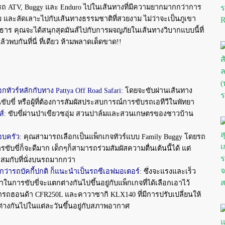
มขับรถ ATV, Buggy และ Enduro ไปในเส้นทางที่มีความยากมากกว่าการ
ีม และลัดเลาะไปกับเส้นทางธรรมชาติที่สวยงาม ไม่ว่าจะเป็นภูเขา
ร คุณจะได้สนุกสุดมันส์ไปกับการผจญภัยในเส้นทางวิบากแบบนี้ที่
้วพบกันที่นี่ ที่เดียว ห้ามพลาดเด็ดขาด!!
กทัวร์หลักกับทาง Pattya Off Road Safari:
โดยจะขับผ่านเส้นทาง
นขับขี่ หรือผู้ที่ต้องการสัมผัสประสบการณ์การขับรถเอทีวีในพัทยา
์:
ขับขี่ผ่านป่าเขียวชอุ่ม สวนปาล์มและสวนเกษตรของชาวบ้าน
อบครัว:
คุณสาม
ารถเลือกเป็นแพ็กเกจทัวร์แบบ Family Buggy โดยรถ
ารขับขี่ก็จะดีมาก เด็กๆก็สามารถร่วมสัมผัสความตื่นเต้นนี้ได้ แต่
สมกับที่นั่งบนรถมากกว่า
ว่ารถบัคกี้ปกติ ก็แนะนำเป็นรถซีเอฟมอเตอร์:
ซึ่งจะแรงและเร็ว
ในการขับขี่จะแตกต่างกันไปขึ้นอยู่กับแพ็กเกจที่ได้เลือกเอาไว้
ถฮอนด้า CFR250L และคาวาซากิ KLX140 ที่มีการปรับเปลี่ยนให้
กต่างกันไปในแต่ละวันขึ้นอยู่กับสภาพอากาศ