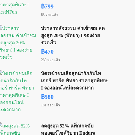
฿799
88 จองแล้ว
ปราสาทสัจธรรม ค่าเข้าชม ลด
สูงสุด 20% (พัทยา) I จองง่าย
รวดเร็ว
฿470
280 จองแล้ว
บัตรเข้าชมเสือสุดน่ารักกับไท
เกอร์ พาร์ค พัทยา ราคาสุดพิเศษ
I จองออนไลน์สะดวกมาก
฿580
181 จองแล้ว
ลดสูงสุด 52% แพ็กเกจขับ
มอเตอร์ไซค์วิบาก Enduro