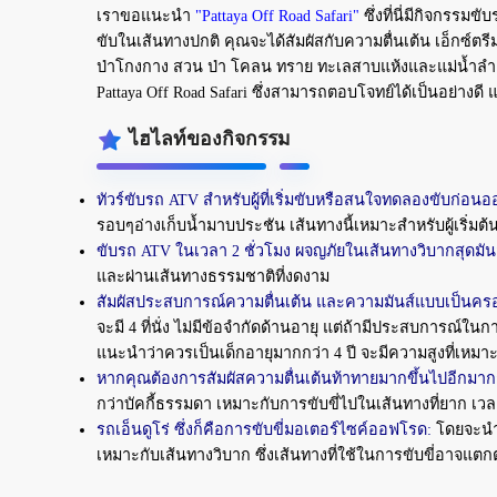
เราขอแนะนำ
"Pattaya Off Road Safari"
ซึ่งที่นี่มีกิจกรร
ขับในเส้นทางปกติ คุณจะได้สัมผัสกับความตื่นเต้น เอ็กซ์ตร
ป่าโกงกาง สวน ป่า โคลน ทราย ทะเลสาบแห้งและแม่น้ำลำธา
Pattaya Off Road Safari ซึ่งสามารถตอบโจทย์ได้เป็นอย่างดี แล
ไฮไลท์ของกิจกรรม
ทัวร์ขับรถ ATV สำหรับผู้ที่เริ่มขับหรือสนใจทดลองขับก่อนออ
รอบๆอ่างเก็บน้ำมาบประชัน เส้นทางนี้เหมาะสำหรับผู้เริ่มต้
ขับรถ ATV ในเวลา 2 ชั่วโมง ผจญภัยในเส้นทางวิบากสุดมันส
และผ่านเส้นทางธรรมชาติที่งดงาม
สัมผัสประสบการณ์ความตื่นเต้น และความมันส์แบบเป็นคร
จะมี 4 ที่นั่ง ไม่มีข้อจำกัดด้านอายุ แต่ถ้ามีประสบการณ์ในก
แนะนำว่าควรเป็นเด็กอายุมากกว่า 4 ปี จะมีความสูงที่เหมาะ
หากคุณต้องการสัมผัสความตื่นเต้นท้าทายมากขึ้นไปอีกมากก
กว่าบัคกี้ธรรมดา เหมาะกับการขับขี่ไปในเส้นทางที่ยาก เวลา
รถเอ็นดูโร่ ซึ่งก็คือการขับขี่มอเตอร์ไซค์ออฟโรด:
โดยจะนำร
เหมาะกับเส้นทางวิบาก ซึ่งเส้นทางที่ใช้ในการขับขี่อาจแต