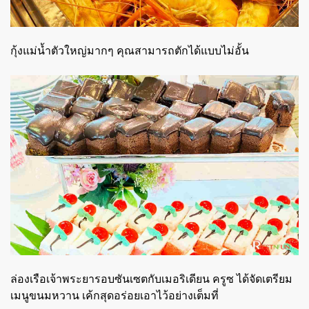
กุ้งแม่น้ำตัวใหญ่มากๆ คุณสามารถตักได้แบบไม่อั้น
ล่องเรือเจ้าพระยารอบซันเซตกับเมอริเดียน ครูซ ได้จัดเตรียม
เมนูขนมหวาน เค้กสุดอร่อยเอาไว้อย่างเต็มที่