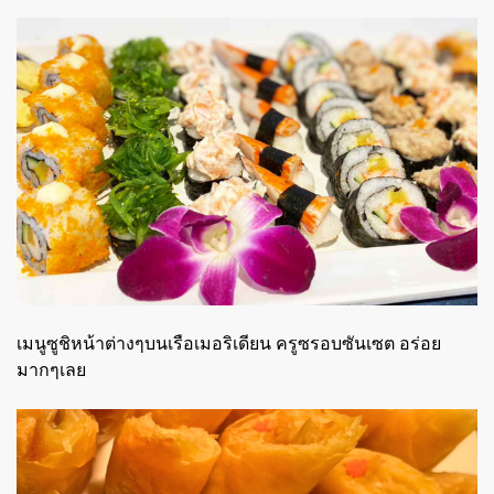
เมนูซูชิหน้าต่างๆบนเรือเมอริเดียน ครูซรอบซันเซต อร่อย
มากๆเลย