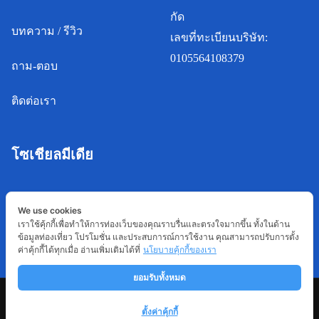
กัด
บทความ / รีวิว
เลขที่ทะเบียนบริษัท:
0105564108379
ถาม-ตอบ
ติดต่อเรา
โซเชียลมีเดีย
We use cookies
เราใช้คุ้กกี้เพื่อทำให้การท่องเว็บของคุณราบรื่นและตรงใจมากขึ้น ทั้งในด้าน
ข้อมูลท่องเที่ยว โปรโมชั่น และประสบการณ์การใช้งาน คุณสามารถปรับการตั้ง
ค่าคุ้กกี้ได้ทุกเมื่อ อ่านเพิ่มเติมได้ที่
นโยบายคุ้กกี้ของเรา
ยอมรับทั้งหมด
Copyright © 2022 Restnfun.com
ตั้งค่าคุ้กกี้
Terms
นโยบายความเป็นส่วนตัว