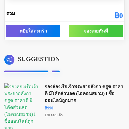
รวม
฿0
หยิบใส่ตะกร้า
จองเลยทันที
SUGGESTION
จองล่องเรือเจ้าพระยาอลังกา ครูซ ราคา
ดี มีโค้ดส่วนลด (ไอคอนสยาม) I ซื้อ
ออนไลน์ถูกมาก
฿990
120 จองแล้ว