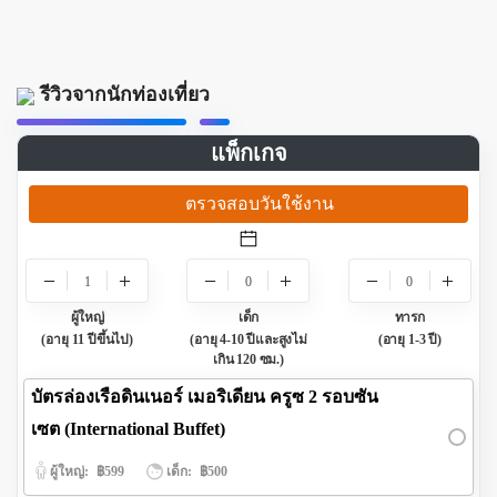
รีวิวจากนักท่องเที่ยว
แพ็กเกจ
ตรวจสอบวันใช้งาน
1
0
0
ผู้ใหญ่
เด็ก
ทารก
(อายุ 11 ปีขึ้นไป)
(อายุ 4-10 ปีและสูงไม่
(อายุ 1-3 ปี)
เกิน 120 ซม.)
บัตรล่องเรือดินเนอร์ เมอริเดียน ครูซ 2 รอบซัน
เซต (International Buffet)
ผู้ใหญ่:
฿599
เด็ก:
฿500